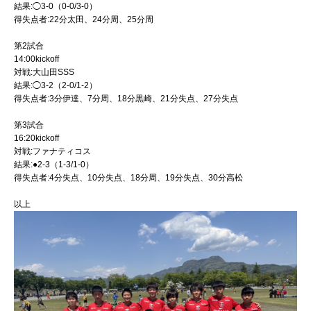
結果:◯3-0（0-0/3-0）
得失点者:22分太田、24分周、25分周
第2試合
14:00kickoff
対戦:大山田SSS
結果:◯3-2（2-0/1-2）
得失点者:3分伊達、7分周、18分黒崎、21分失点、27分失点
第3試合
16:20kickoff
対戦:ファナティコス
結果:●2-3（1-3/1-0）
得失点者:4分失点、10分失点、18分周、19分失点、30分高松
以上