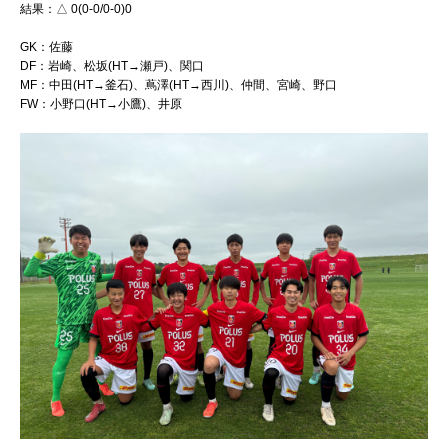
結果：△ 0(0-0/0-0)0
GK：佐藤
DF：岩崎、松坂(HT→瀬戸)、関口
MF：中田(HT→釜石)、蔦澤(HT→西川)、仲間、宮崎、野口
FW：小野口(HT→小鷹)、井原