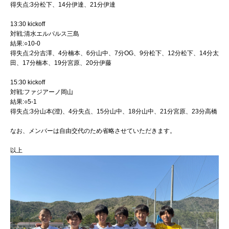
得失点:3分松下、14分伊達、21分伊達
13:30 kickoff
対戦:清水エルパルス三島
結果:○10-0
得失点:2分吉澤、4分楠本、6分山中、7分OG、9分松下、12分松下、14分太
田、17分楠本、19分宮原、20分伊藤
15:30 kickoff
対戦:ファジアーノ岡山
結果:○5-1
得失点:3分山本(澄)、4分失点、15分山中、18分山中、21分宮原、23分高橋
なお、メンバーは自由交代のため省略させていただきます。
以上