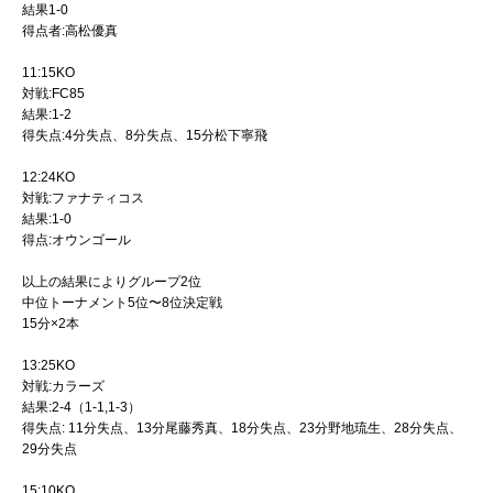
結果1-0
得点者:高松優真
11:15KO
対戦:FC85
結果:1-2
得失点:4分失点、8分失点、15分松下寧飛
12:24KO
対戦:ファナティコス
結果:1-0
得点:オウンゴール
以上の結果によりグループ2位
中位トーナメント5位〜8位決定戦
15分×2本
13:25KO
対戦:カラーズ
結果:2-4（1-1,1-3）
得失点: 11分失点、13分尾藤秀真、18分失点、23分野地琉生、28分失点、
29分失点
15:10KO