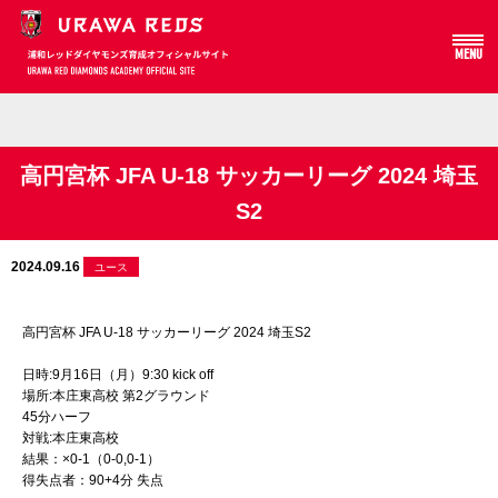
MENU
Array
高円宮杯 JFA U-18 サッカーリーグ 2024 埼玉
S2
2024.09.16
ユース
高円宮杯 JFA U-18 サッカーリーグ 2024 埼玉S2
日時:9月16日（月）9:30 kick off
場所:本庄東高校 第2グラウンド
45分ハーフ
対戦:本庄東高校
結果：×0-1（0-0,0-1）
得失点者：90+4分 失点