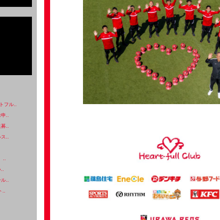
フル..
申..
募..
ス..
..
..
ル..
..