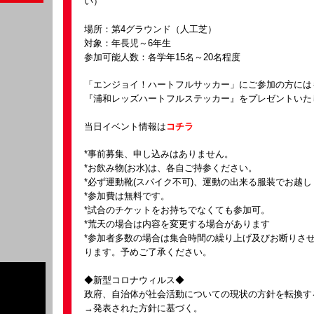
い）
場所：第4グラウンド（人工芝）
対象：年長児～6年生
参加可能人数：各学年15名～20名程度
「エンジョイ！ハートフルサッカー」にご参加の方には
『浦和レッズハートフルステッカー』をプレゼントいた
当日イベント情報は
コチラ
*事前募集、申し込みはありません。
*お飲み物(お水)は、各自ご持参ください。
*必ず運動靴(スパイク不可)、運動の出来る服装でお越
*参加費は無料です。
*試合のチケットをお持ちでなくても参加可。
*荒天の場合は内容を変更する場合があります
*参加者多数の場合は集合時間の繰り上げ及びお断りさ
ります。予めご了承ください。
◆新型コロナウィルス◆
政府、自治体が社会活動についての現状の方針を転換す
→発表された方針に基づく。