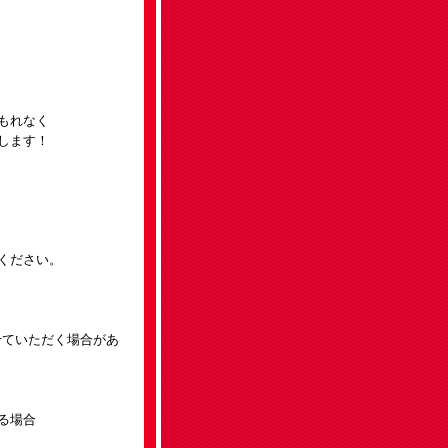
もれなく
します！
しください。
せていただく場合があ
る場合