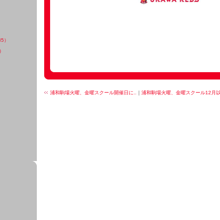
35）
）
浦和駒場火曜、金曜スクール開催日に..
｜
浦和駒場火曜、金曜スクール12月以.