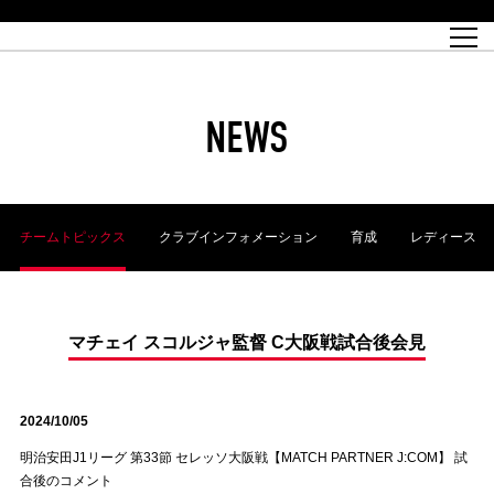
試合日程
トップチーム
チケット情報
REX CLUB
レッドボルテージ
クラブプロフィール
パートナー
レディースオフィシャルサイト
ハートフルクラブとは
壁紙ダウンロード
レッズランドオフィシャルサイト
試合速報
REX CLUBとは
Partners PLAZA
ユース
REX TICKETとは
オンラインショップ
バーチャル背景ダウンロード
浦和レッズ 理念
コーチングスタッフ
2022個人出場データ[PDF]
ジュニアユース
REX CLUB LOYALTY
パートナーストーリー
初めて観戦ガイド
ジュニア
過去の個人出場データ
育成オフィシャルサイト
REX TICKETで購入
REX CLUB よくある質問
浦和レッズ 選手理念
ホスピタリティシート
ハートフルスクール
ぬりえダウンロード
チケット販売日
ハートフルクリニック
MDP(マッチデープログラム/WEB版)
会社概況
過去の試合結果
レッズビジネスクラブ
浦和レッズサッカー塾
経営情報
チケットの購入方法
全試合記録[PDF]
年表
NEWS
Who's Who[PDF]
席種・料金
ホームタウン
広告のお問合せ
ハートフルトーク
REDS TOMORROW
2022シーズンチケット
ホームタウン活動報告BLOG
埼玉スタジアム2002(アクセス)
ハートフルサッカー
『浦和レッズをみにいこう!!』マップ
団体観戦チケット
浦和駒場スタジアム(アクセス)
企画シート
このゆびとまれっず！
ハートフルパートナー
アーカイブ
テーブルシート
リンク
ハートフルクラブ掲示板
R-file
ホームゲーム情報
ファミリーシート
チームトピックス
クラブインフォメーション
育成
レディース
観戦ルールとマナー
車いす席
浦和サッカーストリート(URAWA SOCCER STREET)
ビューボックス
新型コロナウイルス感染症対策
天皇杯
アウェイチケット
横断幕掲出希望者の事前申請
オフィシャルサポーターズクラブ
大旗掲出希望者の事前申請
浦和レッズ後援会
振り旗掲出希望者の事前申請
SPORTS FOR PEACE! プロジェクト
支援活動
マチェイ スコルジャ監督 C大阪戦試合後会見
オフィシャルフラッグ以外の旗(Lフラッグサイズ以下)掲出希望者の事
安全で快適なスタジアムに向けて
前申請
2024/10/05
クラウドファンディングご支援者
ホームゲームでの入場方法について
トレーニングスケジュール
明治安田J1リーグ 第33節 セレッソ大阪戦【MATCH PARTNER J:COM】 試
合後のコメント
大原サッカー場
SPORTS FOR PEACE! プロジェクト