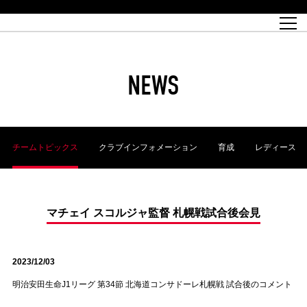
試合日程
トップチーム
チケット情報
REX CLUB
レッドボルテージ
クラブプロフィール
パートナー
レディースオフィシャルサイト
ハートフルクラブとは
壁紙ダウンロード
レッズランドオフィシャルサイト
試合速報
REX CLUBとは
Partners PLAZA
ユース
REX TICKETとは
オンラインショップ
バーチャル背景ダウンロード
浦和レッズ 理念
コーチングスタッフ
2022個人出場データ[PDF]
ジュニアユース
REX CLUB LOYALTY
パートナーストーリー
初めて観戦ガイド
ジュニア
過去の個人出場データ
育成オフィシャルサイト
REX TICKETで購入
REX CLUB よくある質問
浦和レッズ 選手理念
ホスピタリティシート
ハートフルスクール
ぬりえダウンロード
チケット販売日
ハートフルクリニック
MDP(マッチデープログラム/WEB版)
会社概況
過去の試合結果
レッズビジネスクラブ
浦和レッズサッカー塾
経営情報
チケットの購入方法
全試合記録[PDF]
年表
NEWS
Who's Who[PDF]
席種・料金
ホームタウン
広告のお問合せ
ハートフルトーク
REDS TOMORROW
2022シーズンチケット
ホームタウン活動報告BLOG
埼玉スタジアム2002(アクセス)
ハートフルサッカー
『浦和レッズをみにいこう!!』マップ
団体観戦チケット
浦和駒場スタジアム(アクセス)
企画シート
このゆびとまれっず！
ハートフルパートナー
アーカイブ
テーブルシート
リンク
ハートフルクラブ掲示板
R-file
ホームゲーム情報
ファミリーシート
チームトピックス
クラブインフォメーション
育成
レディース
観戦ルールとマナー
車いす席
浦和サッカーストリート(URAWA SOCCER STREET)
ビューボックス
新型コロナウイルス感染症対策
天皇杯
アウェイチケット
横断幕掲出希望者の事前申請
オフィシャルサポーターズクラブ
大旗掲出希望者の事前申請
浦和レッズ後援会
振り旗掲出希望者の事前申請
SPORTS FOR PEACE! プロジェクト
支援活動
マチェイ スコルジャ監督 札幌戦試合後会見
オフィシャルフラッグ以外の旗(Lフラッグサイズ以下)掲出希望者の事
安全で快適なスタジアムに向けて
前申請
2023/12/03
クラウドファンディングご支援者
ホームゲームでの入場方法について
トレーニングスケジュール
明治安田生命J1リーグ 第34節 北海道コンサドーレ札幌戦 試合後のコメント
大原サッカー場
SPORTS FOR PEACE! プロジェクト