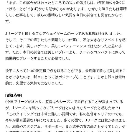
「まず、この試合が終わったところでの我々の気持ちは、(年間順位を3位に
上げることができず)かなり悲惨なものがあります。なぜなら選手たちは素晴
試合運営管理規定
らしい仕事をして、彼らの素晴らしい気質を今日の試合でも見せたからで
す。
Jリーグでも最もタフなアウェイゲームの一つである札幌戦を戦いました。
そして、そこでの選手たちの素晴らしい仕事に、私は大きなリスペクトを感
じています。美しいゲーム、美しいパフォーマンスではなかったと思いま
す。ただ、本日の試合では美しいプレーより、チームをコンパクトに保って
効果的なプレーをすることが必要でした。
後半に入って2つの決定機で点を取ることができ、最終節で勝ち点3を取るこ
とができたのは、我々にとってはポジティブなことです。しかし我々は最終
的に、失望する気持ちになりました」
[質疑応答]
(今日でリーグが終わり、監督は今シーズンで退任することが決まっている
が、1シーズンを戦ってみてJリーグはどのようなリーグだと感じたか？)
「このタイミングでは非常に難しい質問です。私の監督キャリアの中でも、
今年が最も重要な1年になりました。多くの面で、Jリーグには驚かされまし
た。組織やスタジアム、サポーター、また選手の質の高さもそうでした。そ