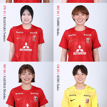
FW 25
MF 26
MAEHARA Yoshino
TANNO Ririka
MF 28
GK 29
KUBO Kaho
SAKURAI Madoka