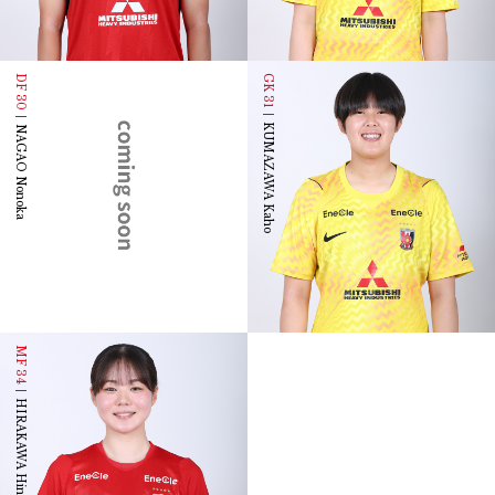
DF 30
GK 31
KUMAZAWA Kaho
NAGAO Nonoka
MF 34
HIRAKAWA Hina