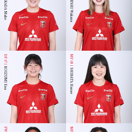
HARADA Mako
ONISHI Wakana
DF 17
MF 18
KOIZUMI Ena
SHIBATA Hanae
FW 19
MF 20