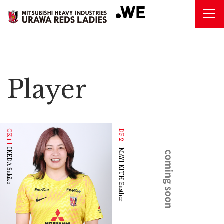
Player
GK 1
DF 2
IKEDA Sakiko
MAYI KITH Easther