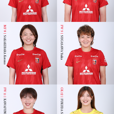
MF 8
FW 9
SAKAKIBARA Kotono
SUGASAWA Yuika
FW 11
GK 12
KAWAFUNE Akimi
FUKUDA Shiori