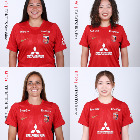
FONTES Sunshine
TAKATSUKA Ena
MF 21
DF 22
AKIMOTO Kanon
TEINTURIER Laurie