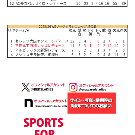
12
AC長野パルセイロ・レディース
10
22
2
4
16
16
55
-39
2025/26 WEリーグ クラシエカップ 順位表
順位
チーム名
勝点
試
勝
PK
PK
敗
得
失点
得失
合
勝
負
点
1
セレッソ大阪ヤンマーレディース
12
6
4
0
0
2
7
6
1
2
三菱重工浦和レッズレディース
11
6
3
1
0
2
12
10
2
3
アルビレックス新潟レディース
7
6
2
0
1
3
7
7
0
4
ノジマステラ神奈川相模原
6
6
2
0
0
4
8
11
-3