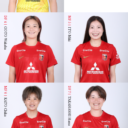
DF 4
MF 5
GOTO Wakaba
ITO Miki
MF 6
DF 7
TAKAHASHI Hana
KATO Chika