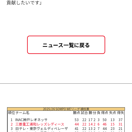
貢献したいです」
ニュース一覧に戻る
2025/26 SOMPO WEリーグ 順位表
順位
チーム名
勝点
試合
勝
分
負
得点
失点
得失
1
INAC神戸レオネッサ
53
22
17
2
3
50
13
37
2
三菱重工浦和レッズレディース
44
22
14
2
6
46
15
31
3
日テレ・東京ヴェルディベレーザ
41
22
13
2
7
44
23
21