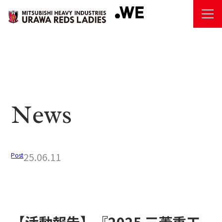
N
ews
25.06.11
Post