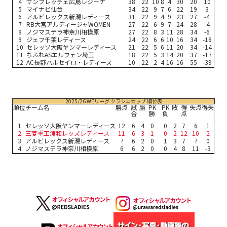
4
サンフレッチェ広島レジーナ
38
22
10
8
4
30
20
10
5
マイナビ仙台
34
22
9
7
6
22
19
3
6
アルビレックス新潟レディース
31
22
9
4
9
23
27
-4
7
RB大宮アルディージャWOMEN
27
22
6
9
7
24
28
-4
8
ノジマステラ神奈川相模原
27
22
8
3
11
28
34
-6
9
ジェフ千葉レディース
24
22
6
6
10
16
34
-18
10
セレッソ大阪ヤンマーレディース
21
22
5
6
11
20
34
-14
11
ちふれASエルフェン埼玉
18
22
5
3
14
20
37
-17
12
AC長野パルセイロ・レディース
10
22
2
4
16
16
55
-39
2025/26 WEリーグ クラシエカップ 順位表
順位
チーム名
勝点
試
勝
PK
PK
敗
得
失点
得失
合
勝
負
点
1
セレッソ大阪ヤンマーレディース
12
6
4
0
0
2
7
6
1
2
三菱重工浦和レッズレディース
11
6
3
1
0
2
12
10
2
3
アルビレックス新潟レディース
7
6
2
0
1
3
7
7
0
4
ノジマステラ神奈川相模原
6
6
2
0
0
4
8
11
-3