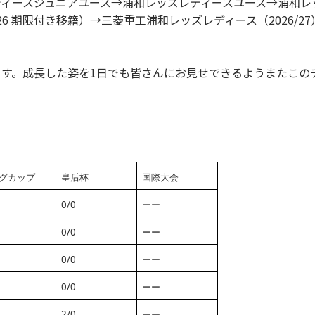
ィースジュニアユース→浦和レッズレディースユース→浦和レッ
/26 期限付き移籍）→三菱重工浦和レッズレディース（2026/27
す。成長した姿を1日でも皆さんにお見せできるようまたこの
グカップ
皇后杯
国際大会
0/0
ーー
0/0
ーー
0/0
ーー
0/0
ーー
2/0
ーー