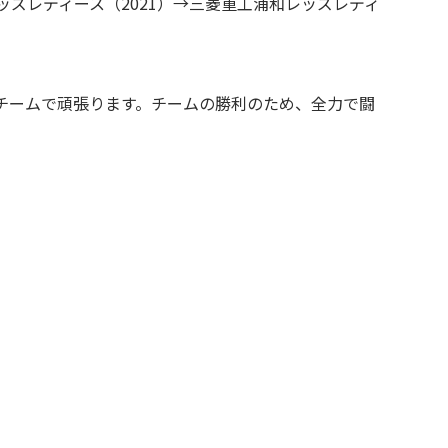
ズレディース（2021）→三菱重工浦和レッズレディ
）
チームで頑張ります。チームの勝利のため、全力で闘