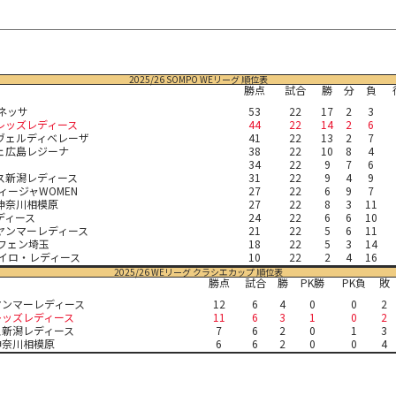
2025/26 SOMPO WEリーグ 順位表
勝点
試合
勝
分
負
オネッサ
53
22
17
2
3
レッズレディース
44
22
14
2
6
ヴェルディベレーザ
41
22
13
2
7
ェ広島レジーナ
38
22
10
8
4
34
22
9
7
6
ス新潟レディース
31
22
9
4
9
ィージャWOMEN
27
22
6
9
7
神奈川相模原
27
22
8
3
11
ディース
24
22
6
6
10
ヤンマーレディース
21
22
5
6
11
ルフェン埼玉
18
22
5
3
14
セイロ・レディース
10
22
2
4
16
2025/26 WEリーグ クラシエカップ 順位表
勝点
試合
勝
PK勝
PK負
敗
ヤンマーレディース
12
6
4
0
0
2
レッズレディース
11
6
3
1
0
2
ス新潟レディース
7
6
2
0
1
3
神奈川相模原
6
6
2
0
0
4