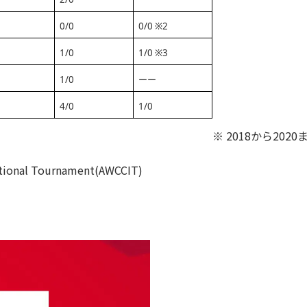
0/0
0/0 ※2
1/0
1/0 ※3
1/0
ーー
0
4/0
1/0
※ 2018から20
ational Tournament(AWCCIT)