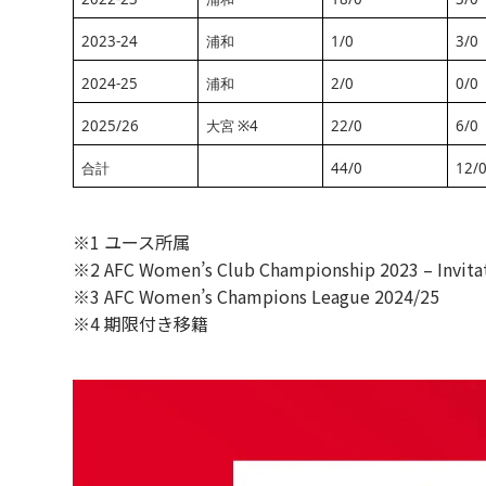
2023-24
浦和
1/0
3/0
2024-25
浦和
2/0
0/0
2025/26
大宮 ※4
22/0
6/0
合計
44/0
12/
※1 ユース所属
※2 AFC Women’s Club Championship 2023 – Invit
※3 AFC Women’s Champions League 2024/25
※4 期限付き移籍