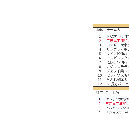
順位
チーム名
1
INAC神戸レ
2
三菱重工浦和
3
日テレ・東京
4
サンフレッチ
5
マイナビ仙台
6
アルビレック
7
RB大宮アルデ
8
ノジマステラ
9
ジェフ千葉レ
10
セレッソ大阪
11
ちふれASエ
12
AC長野パル
順位
チーム名
1
セレッソ大阪
2
三菱重工浦和
3
アルビレック
4
ノジマステラ