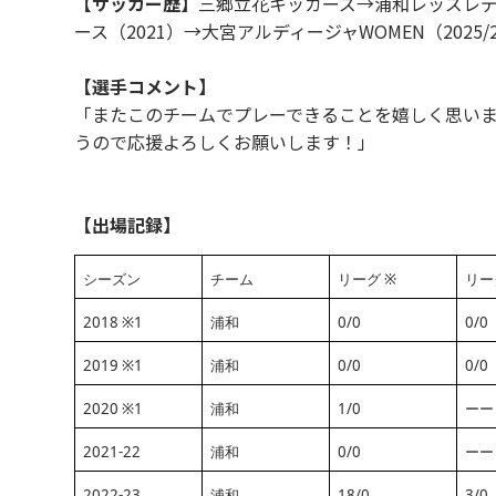
【サッカー歴】
三郷立花キッカーズ→浦和レッズレデ
ース（2021）→大宮アルディージャWOMEN（2025
【選手コメント】
「またこのチームでプレーできることを嬉しく思いま
うので応援よろしくお願いします！」
【出場記録】
シーズン
チーム
リーグ ※
リー
2018 ※1
浦和
0/0
0/0
2019 ※1
浦和
0/0
0/0
2020 ※1
浦和
1/0
ーー
2021-22
浦和
0/0
ーー
2022-23
浦和
18/0
3/0