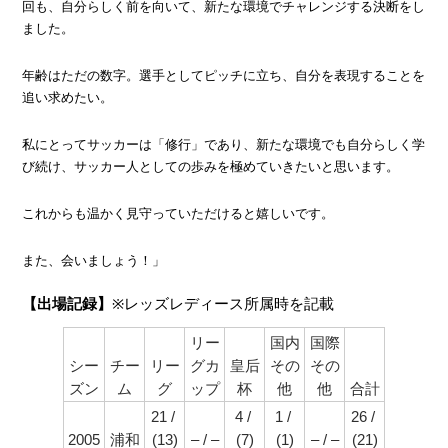
回も、自分らしく前を向いて、新たな環境でチャレンジする決断をし
ました。
年齢はただの数字。選手としてピッチに立ち、自分を表現することを
追い求めたい。
私にとってサッカーは「修行」であり、新たな環境でも自分らしく学
び続け、サッカー人としての歩みを極めていきたいと思います。
これからも温かく見守っていただけると嬉しいです。
また、会いましょう！」
【出場記録】
※レッズレディース所属時を記載
リー
国内
国際
シー
チー
リー
グカ
皇后
その
その
ズン
ム
グ
ップ
杯
他
他
合計
21 / 
4 / 
1 / 
26 / 
2005
浦和
(13)
– / –
(7)
(1)
– / –
(21)