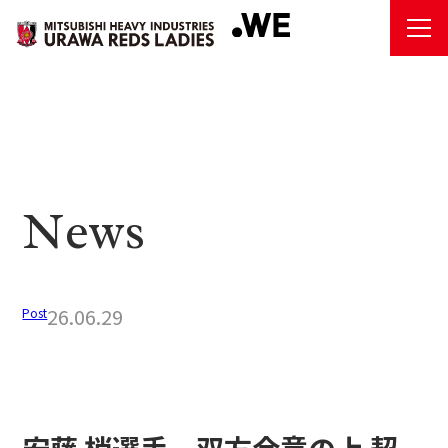
N
ews
26.06.29
Post