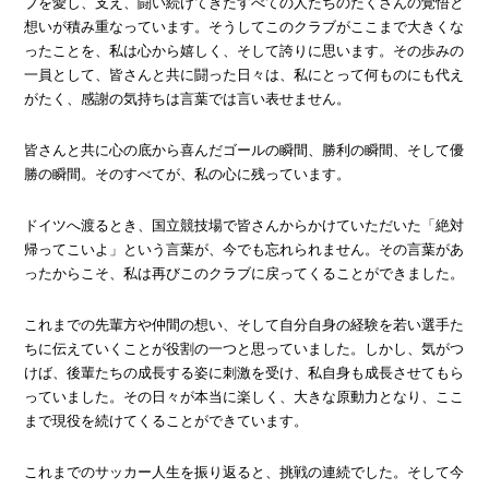
ブを愛し、支え、闘い続けてきたすべての人たちのたくさんの覚悟と
想いが積み重なっています。そうしてこのクラブがここまで大きくな
ったことを、私は心から嬉しく、そして誇りに思います。その歩みの
一員として、皆さんと共に闘った日々は、私にとって何ものにも代え
がたく、感謝の気持ちは言葉では言い表せません。
皆さんと共に心の底から喜んだゴールの瞬間、勝利の瞬間、そして優
勝の瞬間。そのすべてが、私の心に残っています。
ドイツへ渡るとき、国立競技場で皆さんからかけていただいた「絶対
帰ってこいよ」という言葉が、今でも忘れられません。その言葉があ
ったからこそ、私は再びこのクラブに戻ってくることができました。
これまでの先輩方や仲間の想い、そして自分自身の経験を若い選手た
ちに伝えていくことが役割の一つと思っていました。しかし、気がつ
けば、後輩たちの成長する姿に刺激を受け、私自身も成長させてもら
っていました。その日々が本当に楽しく、大きな原動力となり、ここ
まで現役を続けてくることができています。
これまでのサッカー人生を振り返ると、挑戦の連続でした。そして今