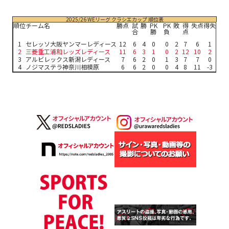
2025/26 WEリーグ クラシエカップ 順位表
順位
チーム名
勝点
試
勝
PK
PK
敗
得
失点
得失
合
勝
負
点
1
セレッソ大阪ヤンマーレディース
12
6
4
0
0
2
7
6
1
2
三菱重工浦和レッズレディース
11
6
3
1
0
2
12
10
2
3
アルビレックス新潟レディース
7
6
2
0
1
3
7
7
0
4
ノジマステラ神奈川相模原
6
6
2
0
0
4
8
11
-3