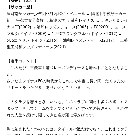
【身長】
 165cm
【サッカー歴】
豊郷南サッカー少年団/F河内SCジュベニール →︎ 陽北中学校サッカー
部 →︎ 宇都宮女子高校 →︎ 筑波大学 →︎ 浦和レイナスFC →︎ さいたまレイ
ナスFC(2002) →︎ 浦和レッズレディース(2005) →︎ FCR2001デュース
ブルク(ドイツ・2009) →︎ 1.FFCフランクフルト(ドイツ・2012) →︎ 
SGSエッセン(ドイツ・2015) →︎ 浦和レッズレディース(2017) →︎ 三菱
重工浦和レッズレディース(2021)
【選手コメント】
「このたび、三菱重工浦和レッズレディースを離れることとなりまし
た。
さいたまレイナスFCの時代からこれまで本当に長い間、たくさんの
サポートをいただき、ありがとうございました。
このクラブを想うとき、いつも、このクラブに関わる多くの選手やス
タッフ、そしてチームを支えてくださったすべての皆さんが、それぞ
れの人生を懸けて闘ってきた姿が頭に浮かびます。
胸に刻まれた５つの☆には、タイトルの数だけでなく、これまでクラ