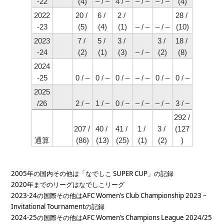
-22
(4)
– / –
4 / –
– / –
– / –
(4)
2022
20 / 
6 / 
2 / 
28 / 
-23
(5)
(4)
(1)
– / –
– / –
(10)
2023
7 / 
5 / 
3 / 
3 / 
18 / 
-24
(2)
(1)
(3)
– / –
(2)
(8)
2024
-25
0 / –
0 / –
0 / –
– / –
0 / –
0 / –
2025
/26
2 / –
1 / –
0 / –
– / –
– / –
3 / –
292 / 
207 / 
40 / 
41 / 
1 / 
3 / 
(127
通算
(86)
(13)
(25)
(1)
(2)
)
2005年の国内その他は「なでしこ SUPER CUP」の記録
2020年までのリーグはなでしこリーグ
2023-24の国際その他はAFC Women’s Club Championship 2023 – 
Invitational Tournamentの記録
2024-25の国際その他はAFC Women’s Champions League 2024/25