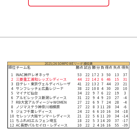
2025/26 SOMPO WEリーグ 順位表
順位
チーム名
勝点
試合
勝
分
負
得点
失点
得失
1
INAC神戸レオネッサ
53
22
17
2
3
50
13
37
2
三菱重工浦和レッズレディース
44
22
14
2
6
46
15
31
3
日テレ・東京ヴェルディベレーザ
41
22
13
2
7
44
23
21
4
サンフレッチェ広島レジーナ
38
22
10
8
4
30
20
10
5
マイナビ仙台
34
22
9
7
6
22
19
3
6
アルビレックス新潟レディース
31
22
9
4
9
23
27
-4
7
RB大宮アルディージャWOMEN
27
22
6
9
7
24
28
-4
8
ノジマステラ神奈川相模原
27
22
8
3
11
28
34
-6
9
ジェフ千葉レディース
24
22
6
6
10
16
34
-18
10
セレッソ大阪ヤンマーレディース
21
22
5
6
11
20
34
-14
11
ちふれASエルフェン埼玉
18
22
5
3
14
20
37
-17
12
AC長野パルセイロ・レディース
10
22
2
4
16
16
55
-39