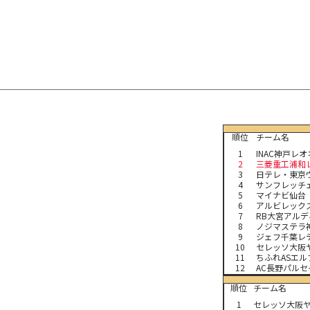
順位
チーム名
1
INAC神戸レ
2
三菱重工浦和
3
日テレ・東京
4
サンフレッチ
5
マイナビ仙台
6
アルビレック
7
RB大宮アルデ
8
ノジマステラ
9
ジェフ千葉レ
10
セレッソ大阪
11
ちふれASエ
12
AC長野パル
順位
チーム名
1
セレッソ大阪