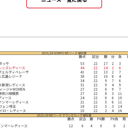
2025/26 SOMPO WEリーグ 順位表
勝点
試合
勝
分
負
オネッサ
53
22
17
2
3
レッズレディース
44
22
14
2
6
ヴェルディベレーザ
41
22
13
2
7
ェ広島レジーナ
38
22
10
8
4
34
22
9
7
6
ス新潟レディース
31
22
9
4
9
ィージャWOMEN
27
22
6
9
7
神奈川相模原
27
22
8
3
11
ディース
24
22
6
6
10
ヤンマーレディース
21
22
5
6
11
ルフェン埼玉
18
22
5
3
14
セイロ・レディース
10
22
2
4
16
2025/26 WEリーグ クラシエカップ 順位表
勝点
試合
勝
PK勝
PK負
敗
ヤンマーレディース
12
6
4
0
0
2