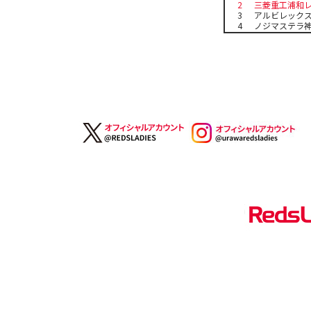
2
三菱重工浦和
3
アルビレック
4
ノジマステラ