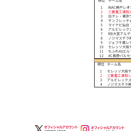
順位
チーム名
1
INAC神戸レ
2
三菱重工浦和
3
日テレ・東京
4
サンフレッチ
5
マイナビ仙台
6
アルビレック
7
RB大宮アルデ
8
ノジマステラ
9
ジェフ千葉レ
10
セレッソ大阪
11
ちふれASエ
12
AC長野パル
順位
チーム名
1
セレッソ大阪
2
三菱重工浦和
3
アルビレック
4
ノジマステラ