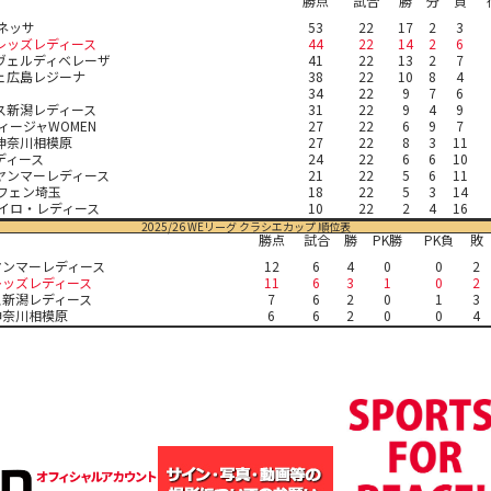
勝点
試合
勝
分
負
オネッサ
53
22
17
2
3
レッズレディース
44
22
14
2
6
ヴェルディベレーザ
41
22
13
2
7
ェ広島レジーナ
38
22
10
8
4
34
22
9
7
6
ス新潟レディース
31
22
9
4
9
ィージャWOMEN
27
22
6
9
7
神奈川相模原
27
22
8
3
11
ディース
24
22
6
6
10
ヤンマーレディース
21
22
5
6
11
ルフェン埼玉
18
22
5
3
14
セイロ・レディース
10
22
2
4
16
2025/26 WEリーグ クラシエカップ 順位表
勝点
試合
勝
PK勝
PK負
敗
ヤンマーレディース
12
6
4
0
0
2
レッズレディース
11
6
3
1
0
2
ス新潟レディース
7
6
2
0
1
3
神奈川相模原
6
6
2
0
0
4